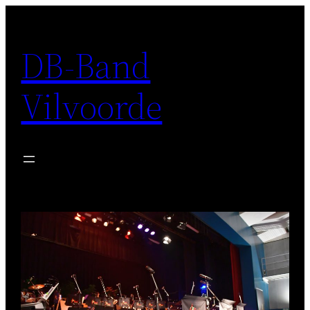
Spring
naar
DB-Band
de
inhoud
Vilvoorde